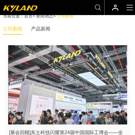
当前位置：
首页
>
新闻动态
>
公司新闻
公司新闻
产品新闻
[展会回顾]东土科技闪耀第24届中国国际工博会——全