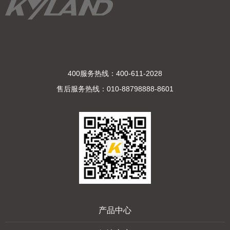
400服务热线：400-611-2028
售后服务热线：010-88798888-8601
产品中心