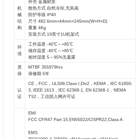
外壳 金属材质
机
散热方式 自然冷却,无风扇
械
防护等级 IP40
结
尺寸 482.6mm×44mm×245mm(W×H×D)
构
重量 4Kg
安装方式 19英寸1U机架式
工作温度 -40℃～+85℃
环
储存温度 -40℃～+85℃
境
相对湿度 5～95%无凝露
质
MTBF 355979hrs
保
保修期 5年
CE，FCC，UL508,Class I,Div2，KEMA，IEC 61850-
认
3, IEEE 1613，IEC 62368-1, EN 62368-1，NEMA
证
TS2，工信部入网许可证
EMI
FCC CFR47 Part 15,EN55022/CISPR22,Class A
EMS