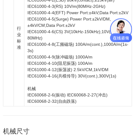
IEC61000-4-2(ESD) ±8kV(contact),±15kV(air)
IEC61000-4-3(RS) 10V/m(80MHz-2GHz)
IEC61000-4-4(EFT) Power Port:±4kV;Data Port:±2kV
IEC61000-4-5(Surge) Power Port:±2kV/DM,
±4kV/CM;Data Port:±2kV
行
IEC61000-4-6(CS) 3V(10kHz-150kHz);10V(150kHz-
业
80MHz)
标
IEC61000-4-8(工频磁场) 100A/m(cont.),1000A/m(1s-
准
3s)
IEC61000-4-9(脉冲磁场) 1000A/m
IEC61000-4-10(阻尼振荡) 100A/m
IEC61000-4-12(振荡波) 2.5kV/CM,1kV/DM
IEC61000-4-16(共模传导) 30V(cont.),300V(1s)
机械
IEC60068-2-6(振动) IEC60068-2-27(冲击)
IEC60068-2-32(自由跌落)
机械尺寸