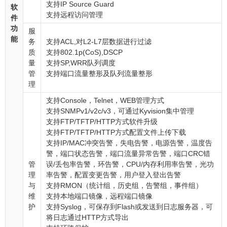
支持IP Source Guard
软
支持远程访问管理
件
功
服
能
务
支持ACL,对L2-L7层数据进行过滤
质
支持802.1p(CoS),DSCP
量
支持SP,WRR队列调度
管
支持端口流量整形及队列流量整形
理
支持Console，Telnet，WEB管理方式
支持SNMPv1/v2c/v3，可通过Kyvision集中管理
支持FTP/TFTP/HTTP方式软件升级
支持FTP/TFTP/HTTP方式配置文件上传下载
支持IP/MAC冲突告警，失电告警，电源告警，温度告
警，端口状态告警，端口流量异常告警，端口CRC错
管
误/丢包率告警，环告警，CPU/内存利用率告警，光功
理
率告警，配置变更告警，用户登入登出告警
与
支持RMON（统计组，历史组，告警组，事件组）
维
支持本地端口镜像，远程端口镜像
护
支持Syslog，可保存到Flash或发送到日志服务器，可
将日志通过HTTP方式导出