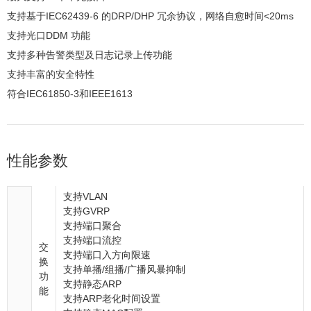
支持基于IEC62439-6 的DRP/DHP 冗余协议，网络自愈时间<20ms
支持光口DDM 功能
支持多种告警类型及日志记录上传功能
支持丰富的安全特性
符合IEC61850-3和IEEE1613
性能参数
支持VLAN
支持GVRP
支持端口聚合
支持端口流控
交
支持端口入方向限速
换
支持单播/组播/广播风暴抑制
功
支持静态ARP
能
支持ARP老化时间设置