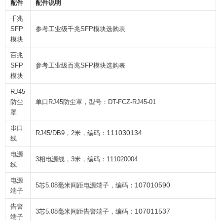
配件
配件说明
千兆
SFP
参考工业级千兆
SFP
模块选购表
模块
百兆
SFP
参考工业级百兆
SFP
模块选购表
模块
RJ45
防尘
单口RJ45防尘罩，型号：DT-FCZ-RJ45-01
罩
串口
111030134
RJ45/DB9
，
2
米，编码：
线
电源
3
相电源线，
3
米，编码：
111020004
线
电源
107010590
5
芯
5.08
毫米间距电源端子，编码：
端子
告警
107011537
3
芯
5.08
毫米间距告警端子，编码：
端子