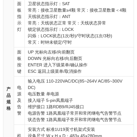
面
卫星状态指示灯：SAT
板
常亮：接收卫星数量≥4颗 常灭：接收卫星数量＜4颗
指
天线状态指示灯：ANT
示
常亮：天线状态正常 常灭：天线状态异常
灯
锁定状态指示灯：LOCK
闪烁：LOCK状态(1次/秒)/守时状态(1次/3秒)
常灭：时钟未锁定/守时
面
UP 光标向左移/向前翻页
板
DOWN 光标向右移/向后翻页
按
ENTER 进入下级菜单/确认操作
键
ESC 返回上级菜单/取消操作
输入电压 110-220VAC/DC(85~264V AC/85~300V
电
DC)
产
源
电压数量 单电源
品
及
接入端子 5-pin凤凰端子
规
告
维护接口 1路RDB9/RJ45接口
格
警
电源告警 1路凤凰端子常开和常闭继电气告警节点
状态告警 1路凤凰端子常开和常闭继电气告警节点
安装方式 标准1U19英寸机架式安装
机
设备尺寸 W x H x D：483x 45x280mm