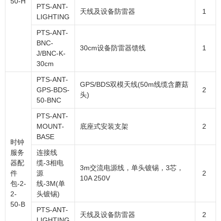
50-H
PTS-ANT-
天线及设备防雷器
1
LIGHTING
PTS-ANT-
BNC-
30cm设备防雷器馈线
1
J/BNC-K-
30cm
PTS-ANT-
GPS/BDS双模天线(50m线缆含蘑菇
GPS-BDS-
2
头)
50-BNC
PTS-ANT-
MOUNT-
底座式安装支架
2
BASE
时钟
服务
连接线
器配
缆-3相电
3m交流电源线，单头镀锡，3芯，
件
源
2
10A 250V
包-2-
线-3M(单
2-
头镀锡)
50-B
PTS-ANT-
天线及设备防雷器
2
LIGHTING