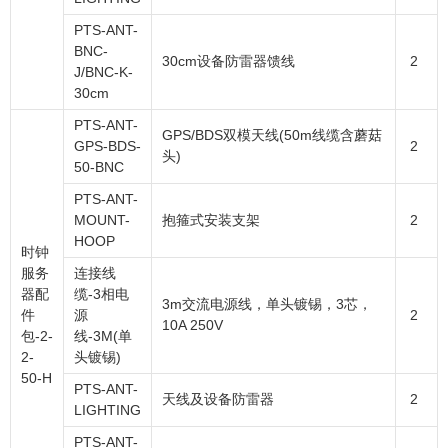
PTS-ANT-
BNC-
30cm设备防雷器馈线
2
J/BNC-K-
30cm
PTS-ANT-
GPS/BDS双模天线(50m线缆含蘑菇
GPS-BDS-
2
头)
50-BNC
PTS-ANT-
MOUNT-
抱箍式安装支架
2
HOOP
时钟
服务
连接线
器配
缆-3相电
3m交流电源线，单头镀锡，3芯，
件
源
2
10A 250V
包-2-
线-3M(单
2-
头镀锡)
50-H
PTS-ANT-
天线及设备防雷器
2
LIGHTING
PTS-ANT-