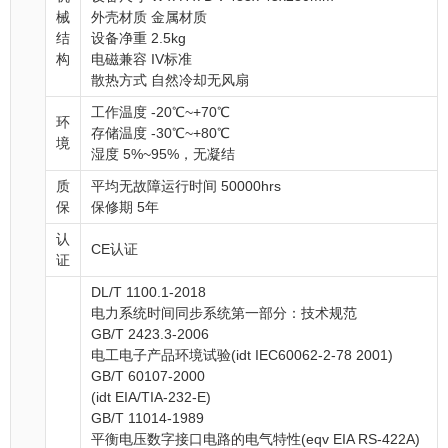
械
外壳材质 金属材质
结
设备净重 2.5kg
构
电磁兼容 IV标准
散热方式 自然冷却无风扇
工作温度 -20℃~+70℃
环
存储温度 -30℃~+80℃
境
湿度 5%~95%，无凝结
质
平均无故障运行时间 50000hrs
保
保修期 5年
认
CE认证
证
DL/T 1100.1-2018
电力系统时间同步系统第一部分：技术规范
GB/T 2423.3-2006
电工电子产品环境试验(idt IEC60062-2-78 2001)
GB/T 60107-2000
(idt EIA/TIA-232-E)
GB/T 11014-1989
平衡电压数字接口电路的电气特性(eqv EIA RS-422A)