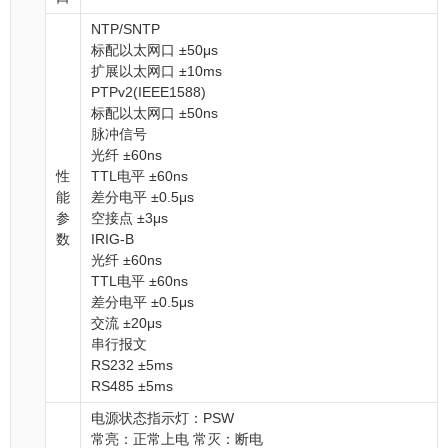
NTP/SNTP
标配以太网口 ±50μs
扩展以太网口 ±10ms
PTPv2(IEEE1588)
标配以太网口 ±50ns
脉冲信号
光纤 ±60ns
性
TTL电平 ±60ns
能
差分电平 ±0.5μs
参
空接点 ±3μs
数
IRIG-B
光纤 ±60ns
TTL电平 ±60ns
差分电平 ±0.5μs
交流 ±20μs
串行报文
RS232 ±5ms
RS485 ±5ms
电源状态指示灯：PSW
常亮：正常上电 常灭：断电