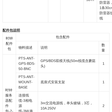
防雷器
1条30c
防雷器
线
配件包说明
包含配件
时钟
配件
数
物料描述
说明
包
量
PTS-ANT-
GPS/BDS双模天线(50m线缆含蘑菇
GPS-BDS-
1
头)
50-BNC
PTS-ANT-
MOUNT-
底座式安装支架
1
BASE
时钟
服务
连接线
器配
缆-3相电
3m交流电源线，单头镀锡，3芯，
件
源
2
10A 250V
包-2-
线-3M(单