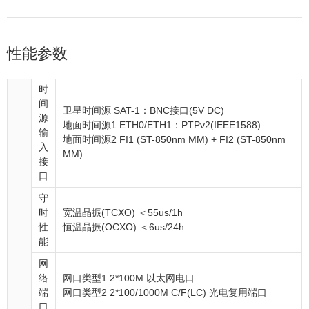
性能参数
时
间
卫星时间源 SAT-1：BNC接口(5V DC)
源
地面时间源1 ETH0/ETH1：PTPv2(IEEE1588)
输
地面时间源2 FI1 (ST-850nm MM) + FI2 (ST-850nm
入
MM)
接
口
守
时
宽温晶振(TCXO) ＜55us/1h
性
恒温晶振(OCXO) ＜6us/24h
能
网
络
网口类型1 2*100M 以太网电口
端
网口类型2 2*100/1000M C/F(LC) 光电复用端口
口