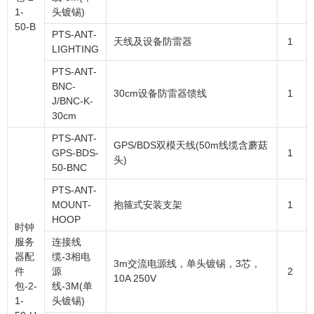
1-
头镀锡)
50-B
PTS-ANT-
天线及设备防雷器
1
LIGHTING
PTS-ANT-
BNC-
30cm设备防雷器馈线
1
J/BNC-K-
30cm
PTS-ANT-
GPS/BDS双模天线(50m线缆含蘑菇
GPS-BDS-
1
头)
50-BNC
PTS-ANT-
MOUNT-
抱箍式安装支架
1
HOOP
时钟
服务
连接线
器配
缆-3相电
3m交流电源线，单头镀锡，3芯，
件
源
2
10A 250V
包-2-
线-3M(单
1-
头镀锡)