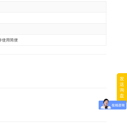
作使用简便
发
送
询
盘