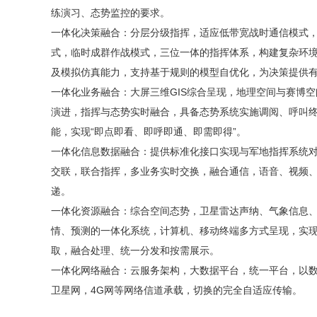
练演习、态势监控的要求。
一体化决策融合：分层分级指挥，适应低带宽战时通信模式
式，临时成群作战模式，三位一体的指挥体系，构建复杂环
及模拟仿真能力，支持基于规则的模型自优化，为决策提供
一体化业务融合：大屏三维GIS综合呈现，地理空间与赛博
演进，指挥与态势实时融合，具备态势系统实施调阅、呼叫
能，实现“即点即看、即呼即通、即需即得”。
一体化信息数据融合：提供标准化接口实现与军地指挥系统
交联，联合指挥，多业务实时交换，融合通信，语音、视频
递。
一体化资源融合：综合空间态势，卫星雷达声纳、气象信息
情、预测的一体化系统，计算机、移动终端多方式呈现，实
取，融合处理、统一分发和按需展示。
一体化网络融合：云服务架构，大数据平台，统一平台，以
卫星网，4G网等网络信道承载，切换的完全自适应传输。