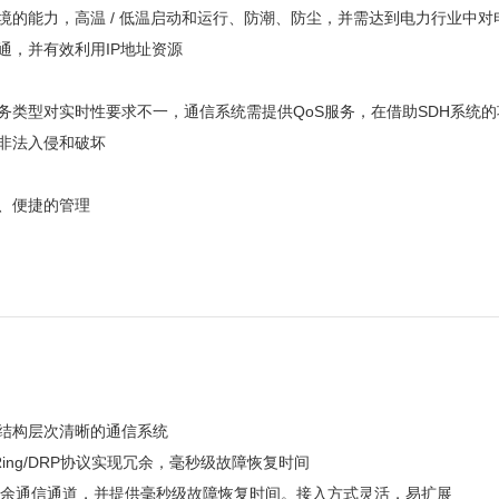
境的能力，高温 / 低温启动和运行、防潮、防尘，并需达到电力行业中
通，并有效利用IP地址资源
业务类型对实时性要求不一，通信系统需提供QoS服务，在借助SDH系统
止非法入侵和破坏
时、便捷的管理
建结构层次清晰的通信系统
ing/DRP协议实现冗余，毫秒级故障恢复时间
， 提供冗余通信通道，并提供毫秒级故障恢复时间。接入方式灵活，易扩展