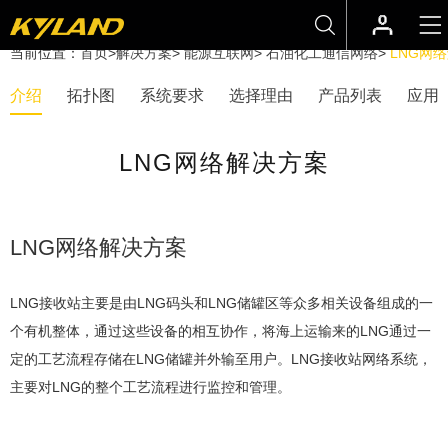
当前位置：
首页
>
解决方案
>
能源互联网
>
石油化工通信网络
>
LNG网
介绍
拓扑图
系统要求
选择理由
产品列表
应用
LNG网络解决方案
LNG网络解决方案
LNG
接收站主要是由
LNG
码头和
LNG
储罐区等众多相关设备组成的一
个有机整体，通过这些设备的相互协作，将海上运输来的
LNG
通过一
定的工艺流程存储在
LNG
储罐并外输至用户。
LNG
接收站网络系统，
主要对
LNG
的整个工艺流程进行监控和管理。