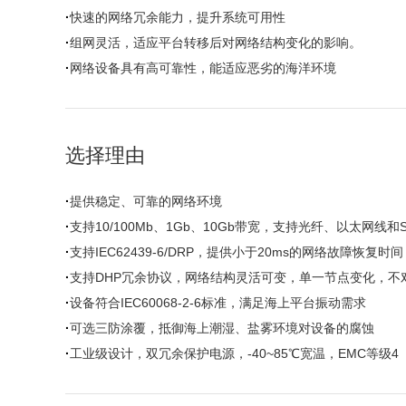
·
快速的网络冗余能力，提升系统可用性
·
组网灵活，适应平台转移后对网络结构变化的影响。
·
网络设备具有高可靠性，能适应恶劣的海洋环境
选择理由
·
提供稳定、可靠的网络环境
·
支持10/100Mb、1Gb、10Gb带宽，支持光纤、以太网线
·
支持IEC62439-6/DRP，提供小于20ms的网络故障恢复时间
·
支持DHP冗余协议，网络结构灵活可变，单一节点变化，不
·
设备符合IEC60068-2-6标准，满足海上平台振动需求
·
可选三防涂覆，抵御海上潮湿、盐雾环境对设备的腐蚀
·
工业级设计，双冗余保护电源，-40~85℃宽温，EMC等级4