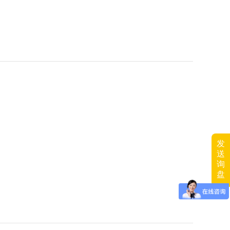
发
送
询
盘