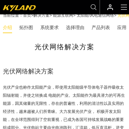
当前位置：
首页
>
解决方案
>
能源互联网
>
太阳能/风电通信网络
>
光伏
介绍
拓扑图
系统要求
选择理由
产品列表
应用
光伏网络解决方案
光伏网络解决方案
光伏产业也称作太阳能产业，即使用太阳能级半导体电子器件吸收太
阳辐射能，并使之转换成 电能的产业。太阳能作为最具潜力的可再生
能源，因其储量的无限性，存在的普遍性，利用的清洁性以及实用的
经济性，越来越被人们所青睐。大力发展光伏产业， 积极开发太阳
能，在全球范围得到了空前重视，已成为各国可持续发展战略的重要
组成部分。光伏电站主要由光电池阵列，汇流箱，低压直流柜，逆变