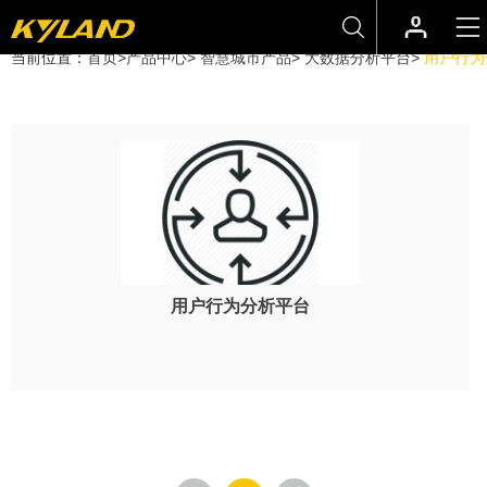
当前位置：
首页
>
产品中心
>
智慧城市产品
>
大数据分析平台
>
用户行为
用户行为分析平台