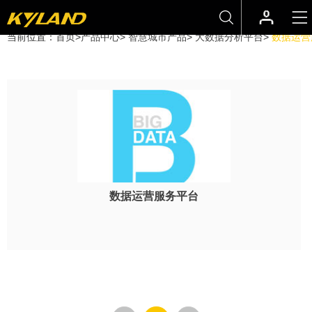
当前位置：
首页
>
产品中心
>
智慧城市产品
>
大数据分析平台
>
数据运营
数据运营服务平台