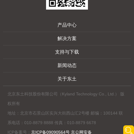
产品中心
解决方案
支持与下载
新闻动态
关于东土
北京东土科技股份有限公司（Kyland Technology Co., Ltd.） 版
权所有
地址：北京市石景山区实兴大街西山汇2号楼 邮编：100144 联
系电话：010-8879 8888 传真：010-8879 6678
ICP备案号：
京ICP备09090564号 京公网安备