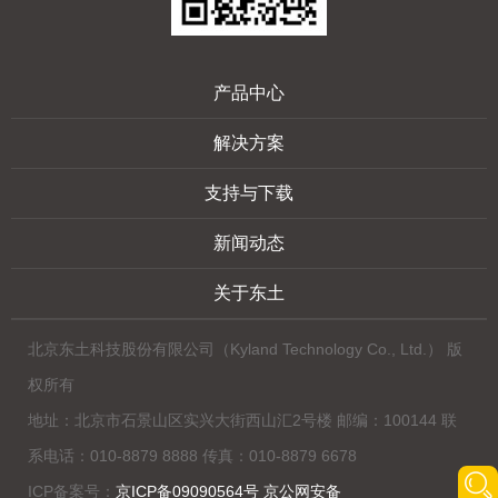
产品中心
解决方案
支持与下载
新闻动态
关于东土
北京东土科技股份有限公司（Kyland Technology Co., Ltd.） 版
权所有
地址：北京市石景山区实兴大街西山汇2号楼 邮编：100144 联
系电话：010-8879 8888 传真：010-8879 6678
ICP备案号：
京ICP备09090564号 京公网安备