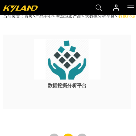
当前位置：
首页
>
产品中心
>
智慧城市产品
>
大数据分析平台
>
数据挖掘
数据挖掘分析平台